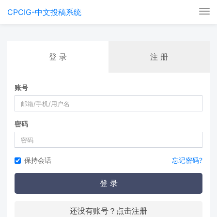
CPCIG-中文投稿系统
Tog
nav
登 录
注 册
账号
密码
保持会话
忘记密码?
登 录
还没有账号？点击注册